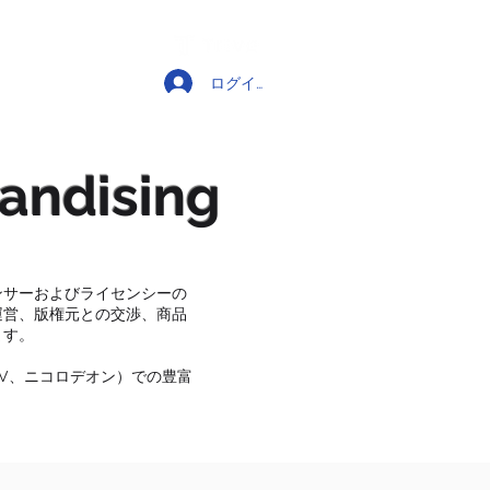
 US
More...
ログイン
andising
ンサーおよびライセンシーの
運営、版権元との交渉、商品
ます。
TV、ニコロデオン）での豊富